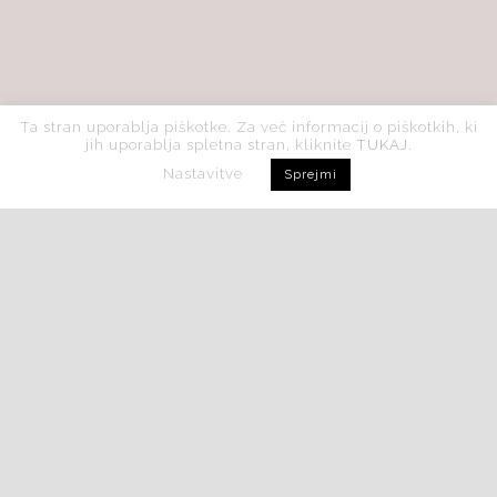
Ta stran uporablja piškotke. Za več informacij o piškotkih, ki
jih uporablja spletna stran, kliknite
TUKAJ.
Nastavitve
Sprejmi
An einem Platz verbinden sich im Gasthaus und im
Hotel: Tradition, Kultur, Geschichte, Natur und
spitzen Kulinarik.
Unsere kulinarische Meisterköche kreieren
einzigartige Aromen in dem sie Tradition und alte
Rezepte berücksichtigen und moderne Noten und
eigene Kreativität beifügen.